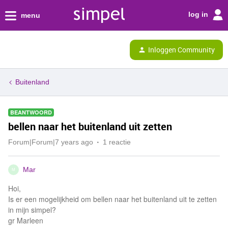
log in
menu
Inloggen Community
Buitenland
BEANTWOORD
bellen naar het buitenland uit zetten
Forum|Forum|7 years ago
1 reactie
Mar
M
Hoi,
Is er een mogelijkheid om bellen naar het buitenland uit te zetten
in mijn simpel?
gr Marleen