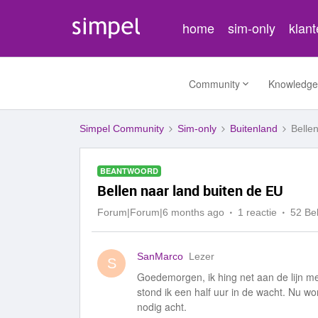
home
sim-only
klan
Community
Knowledge
Simpel Community
Sim-only
Buitenland
Belle
BEANTWOORD
Bellen naar land buiten de EU
Forum|Forum|6 months ago
1 reactie
52 Be
SanMarco
Lezer
S
Goedemorgen, ik hing net aan de lijn m
stond ik een half uur in de wacht. Nu w
nodig acht.