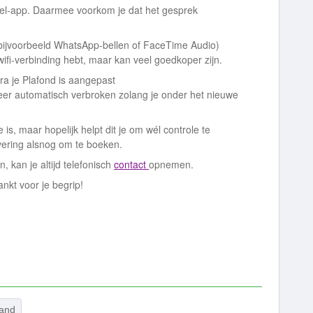
mpel‑app. Daarmee voorkom je dat het gesprek
bijvoorbeeld WhatsApp‑bellen of FaceTime Audio)
 wifi‑verbinding hebt, maar kan veel goedkoper zijn.
ra je Plafond is aangepast
eer automatisch verbroken zolang je onder het nieuwe
ie is, maar hopelijk helpt dit je om wél controle te
vering alsnog om te boeken.
 kan je altijd telefonisch
contact
opnemen.
kt voor je begrip!
land