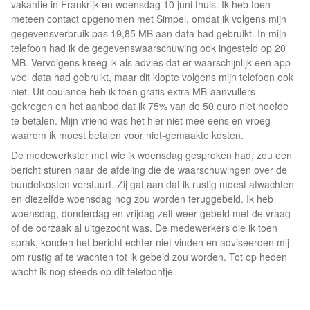
vakantie in Frankrijk en woensdag 10 juni thuis. Ik heb toen
meteen contact opgenomen met Simpel, omdat ik volgens mijn
gegevensverbruik pas 19,85 MB aan data had gebruikt. In mijn
telefoon had ik de gegevenswaarschuwing ook ingesteld op 20
MB. Vervolgens kreeg ik als advies dat er waarschijnlijk een app
veel data had gebruikt, maar dit klopte volgens mijn telefoon ook
niet. Uit coulance heb ik toen gratis extra MB-aanvullers
gekregen en het aanbod dat ik 75% van de 50 euro niet hoefde
te betalen. Mijn vriend was het hier niet mee eens en vroeg
waarom ik moest betalen voor niet-gemaakte kosten.
De medewerkster met wie ik woensdag gesproken had, zou een
bericht sturen naar de afdeling die de waarschuwingen over de
bundelkosten verstuurt. Zij gaf aan dat ik rustig moest afwachten
en diezelfde woensdag nog zou worden teruggebeld. Ik heb
woensdag, donderdag en vrijdag zelf weer gebeld met de vraag
of de oorzaak al uitgezocht was. De medewerkers die ik toen
sprak, konden het bericht echter niet vinden en adviseerden mij
om rustig af te wachten tot ik gebeld zou worden. Tot op heden
wacht ik nog steeds op dit telefoontje.