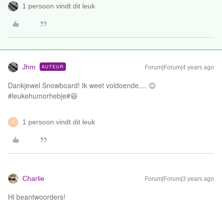
1 persoon vindt dit leuk
Jhm
AUTEUR
Forum|Forum|4 years ago
Dankjewel Snowboard! Ik weet voldoende.... 😉
#leukehumorhebje#😆
1 persoon vindt dit leuk
S
Charlie
Forum|Forum|3 years ago
Hi beantwoorders!