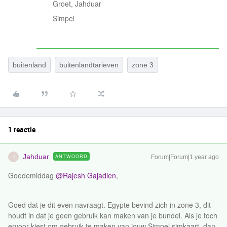
Groet, Jahduar
Simpel
buitenland
buitenlandtarieven
zone 3
1 reactie
Jahduar
ANTWOORD
Forum|Forum|1 year ago
J
Goedemiddag ​
@Rajesh Gajadien
,
Goed dat je dit even navraagt. Egypte bevind zich in zone 3, dit
houdt in dat je geen gebruik kan maken van je bundel. Als je toch
ervoor kiest om gebruik te maken van jouw Simpel simkaart, dan