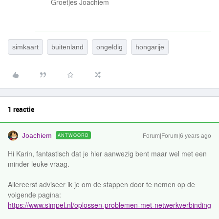
Groetjes Joachiem
simkaart
buitenland
ongeldig
hongarije
1 reactie
Joachiem
ANTWOORD
Forum|Forum|6 years ago
Hi Karin, fantastisch dat je hier aanwezig bent maar wel met een
minder leuke vraag.
Allereerst adviseer ik je om de stappen door te nemen op de
volgende pagina:
https://www.simpel.nl/oplossen-problemen-met-netwerkverbinding