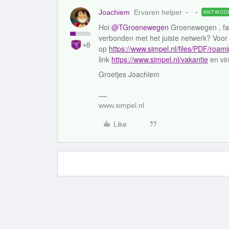
Joachiem
Ervaren helper
ANTWOO
Hoi
@TGroenewegen
Groenewegen , fan
verbonden met het juiste netwerk? Voor 
+8
op
https://www.simpel.nl/files/PDF/roam
link
https://www.simpel.nl/vakantie
en vin
Groetjes Joachiem
www.simpel.nl
Like