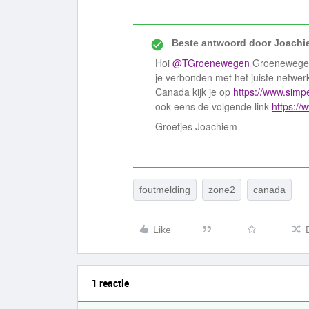
Beste antwoord door
Joachi
Hoi
@TGroenewegen
Groenewegen 
je verbonden met het juiste netwer
Canada kijk je op
https://www.simp
ook eens de volgende link
https://
Groetjes Joachiem
foutmelding
zone2
canada
Like
1 reactie