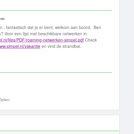
em
, fantastisch dat je er bent, welkom aan boord. Ben
k? Voor een lijst met beschikbare netwerken in
el.nl/files/PDF/roaming-netwerken-simpel.pdf
Check
www.simpel.nl/vakantie
en vind de strandbal.
Delen