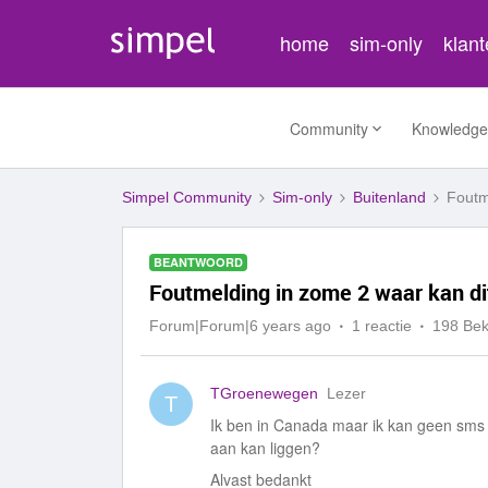
home
sim-only
klan
Community
Knowledge
Simpel Community
Sim-only
Buitenland
Foutm
BEANTWOORD
Foutmelding in zome 2 waar kan di
Forum|Forum|6 years ago
1 reactie
198 Be
TGroenewegen
Lezer
T
Ik ben in Canada maar ik kan geen sms 
aan kan liggen?
Alvast bedankt