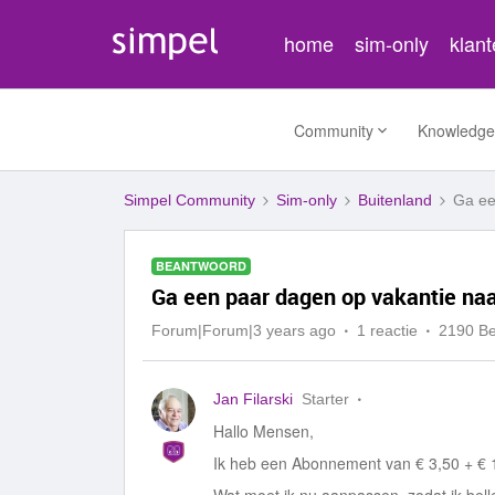
home
sim-only
klan
Community
Knowledge
Simpel Community
Sim-only
Buitenland
Ga ee
BEANTWOORD
Ga een paar dagen op vakantie naa
Forum|Forum|3 years ago
1 reactie
2190 B
Jan Filarski
Starter
Hallo Mensen,
Ik heb een Abonnement van € 3,50 + € 1