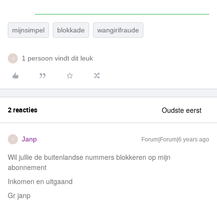
mijnsimpel
blokkade
wangirifraude
1 persoon vindt dit leuk
J
2 reacties
Oudste eerst
Janp
Forum|Forum|6 years ago
J
Wil jullie de buitenlandse nummers blokkeren op mijn
abonnement
Inkomen en uitgaand
Gr janp