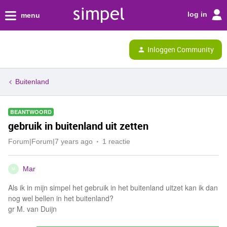
log in
menu
Inloggen Community
Buitenland
BEANTWOORD
gebruik in buitenland uit zetten
Forum|Forum|7 years ago
1 reactie
Mar
M
Als ik in mijn simpel het gebruik in het buitenland uitzet kan ik dan
nog wel bellen in het buitenland?
gr M. van Duijn