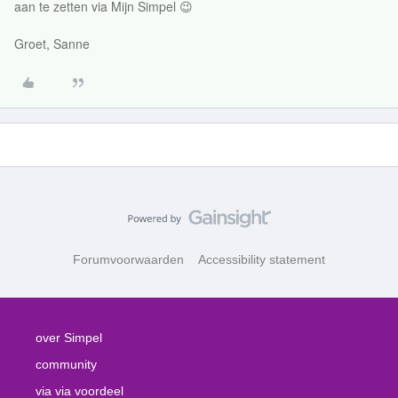
aan te zetten via Mijn Simpel 😉
Groet, Sanne
Forumvoorwaarden
Accessibility statement
over Simpel
community
via via voordeel