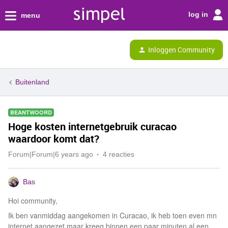
log in
menu
Inloggen Community
Buitenland
BEANTWOORD
Hoge kosten internetgebruik curacao
waardoor komt dat?
Forum|Forum|6 years ago
4 reacties
Bas
Hoi community,
Ik ben vanmiddag aangekomen in Curacao, ik heb toen even mn
internet aangezet maar kreeg binnen een paar minuten al een