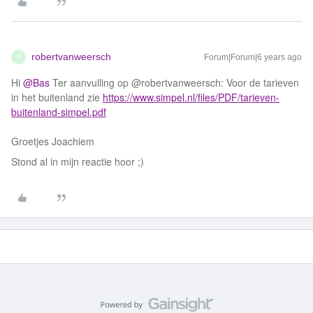
robertvanweersch
Forum|Forum|6 years ago
R
Hi
@Bas
Ter aanvulling op @robertvanweersch: Voor de tarieven
in het buitenland zie
https://www.simpel.nl/files/PDF/tarieven-
buitenland-simpel.pdf
Groetjes Joachiem
Stond al in mijn reactie hoor ;)