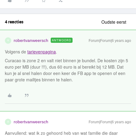
4 reacties
Oudste eerst
robertvanweersch
ANTWOORD
Forum|Forum|6 years ago
R
Volgens de
tarievenpagina
.
Curacao is zone 2 en valt niet binnen je bundel. De kosten zijn 5
euro per MB (duur !!!), dus 60 euro is al bereikt bij 12 MB. Dat
kun je al snel halen door een keer de FB app te openen of een
paar grote mailtjes binnen te halen.
robertvanweersch
Forum|Forum|6 years ago
R
Aanvullend: wat ik zo gehoord heb van wat familie die daar