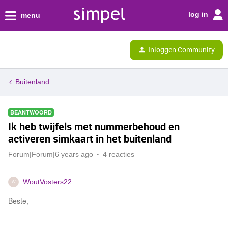
log in
menu
Inloggen Community
Buitenland
BEANTWOORD
Ik heb twijfels met nummerbehoud en
activeren simkaart in het buitenland
Forum|Forum|6 years ago
4 reacties
WoutVosters22
W
Beste,