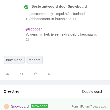
Beste antwoord door
Snowboard
https://community.simpel.nl/buitenland-
12/abbonement-in-buitenland-1130
@sdoppen
Volgens mij heb je een extra gebruikersnaam.
😉
buitenland
tenerife
2 reacties
Oudste eerst
Snowboard
ANTWOORD
Forum|Forum|7 years ago
S