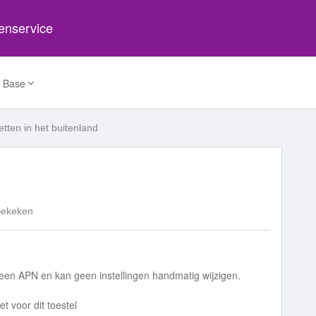
tenservice
 Base
etten in het buitenland
Bekeken
geen APN en kan geen instellingen handmatig wijzigen.
t voor dit toestel