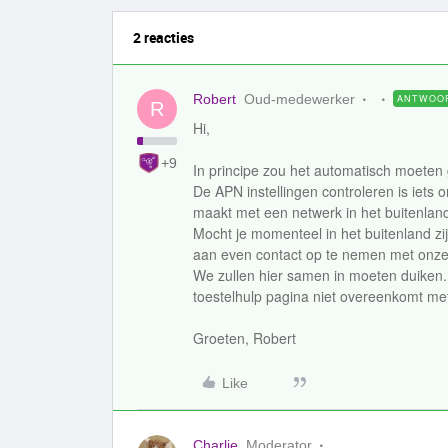
2 reacties
Robert
Oud-medewerker
ANTWOO
R
Hi,
+9
In principe zou het automatisch moeten
De APN instellingen controleren is iets 
maakt met een netwerk in het buitenlan
Mocht je momenteel in het buitenland z
aan even contact op te nemen met onz
We zullen hier samen in moeten duiken.
toestelhulp pagina niet overeenkomt met wa
Groeten, Robert
Like
Charlie
Moderator