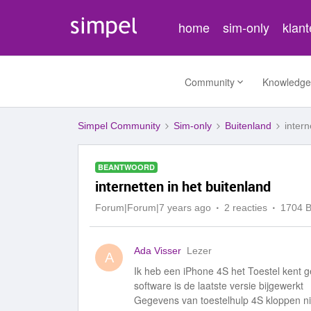
home
sim-only
klan
Community
Knowledge
Simpel Community
Sim-only
Buitenland
intern
BEANTWOORD
internetten in het buitenland
Forum|Forum|7 years ago
2 reacties
1704 
Ada Visser
Lezer
A
Ik heb een iPhone 4S het Toestel kent 
software is de laatste versie bijgewerkt
Gegevens van toestelhulp 4S kloppen nie