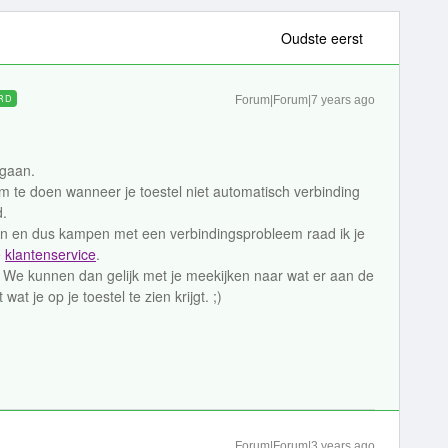
Oudste eerst
RD
Forum|Forum|7 years ago
 gaan.
om te doen wanneer je toestel niet automatisch verbinding
d.
ijn en dus kampen met een verbindingsprobleem raad ik je
e
klantenservice
.
 We kunnen dan gelijk met je meekijken naar wat er aan de
t je op je toestel te zien krijgt. ;)
Forum|Forum|3 years ago