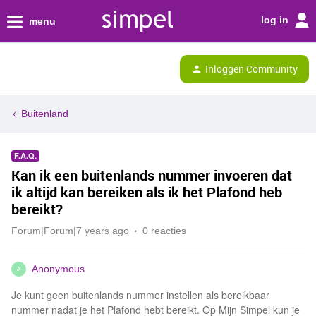
log in
menu
Inloggen Community
Buitenland
F.A.Q.
Kan ik een buitenlands nummer invoeren dat
ik altijd kan bereiken als ik het Plafond heb
bereikt?
Forum|Forum|7 years ago
0 reacties
Anonymous
A
Je kunt geen buitenlands nummer instellen als bereikbaar
nummer nadat je het Plafond hebt bereikt. Op Mijn Simpel kun je