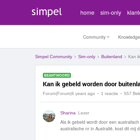
home
sim-only
klan
Community
Knowledge
Simpel Community
Sim-only
Buitenland
Kan i
BEANTWOORD
Kan ik gebeld worden door buitenl
Forum|Forum|6 years ago
1 reactie
557 Be
Sharina
Lezer
Als ik gebeld wordt door een australisch
australische nr in Australië, kost dit mij