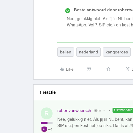
Beste antwoord door
robert
Nee, gelukkig niet. Als jij in NL ben
WhatsApp, VoIP, SIP etc.) en kost het
bellen
nederland
kangoeroes
Like
1 reactie
robertvanweersch
Ster
ANTWOORD
R
Nee, gelukkig niet. Als jij in NL bent, k
SIP etc.) en kost het jou niks. Dat is al 2
+4