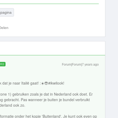
epagina
Delen
ORD
Forum|Forum|7 years ago
at je naar Italië gaat! :☀️😎#ikwilook!
zone 1) gebruiken zoals je dat in Nederland ook doet. Er
g gebracht. Pas wanneer je buiten je bundel verbruikt
derland ook zo.
formatie onder het kopje 'Buitenland'. Je kunt ook even op