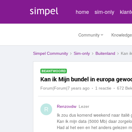
home
sim-only
klan
Community
Knowledge
Simpel Community
Sim-only
Buitenland
Kan i
BEANTWOORD
Kan ik Mijn bundel in europa gewo
Forum|Forum|7 years ago
1 reactie
672 Be
Renzovdw
Lezer
R
Ik zou dus komend weekend naar italië 
Kan ik mijn data (5000 Mb) daar zorgeloo
Had al het een en het anders gelezen ma