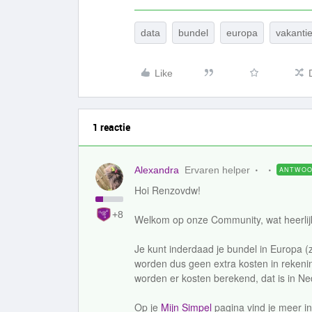
data
bundel
europa
vakanti
Like
1 reactie
Alexandra
Ervaren helper
ANTWO
Hoi Renzovdw!
+8
Welkom op onze Community, wat heerlijk d
Je kunt inderdaad je bundel in Europa (
worden dus geen extra kosten in rekenin
worden er kosten berekend, dat is in Ne
Op je
Mijn Simpel
pagina vind je meer in