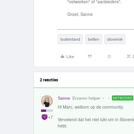
"netwerken" of "aanbieders".
Groet, Sanne
buitenland
bellen
slovenië
Like
2 reacties
Sanne
Ervaren helper
ANTWOORD
Hi Marc, welkom op de community.
+7
Vervelend dat het niet lukt om in Sloven
hebt.