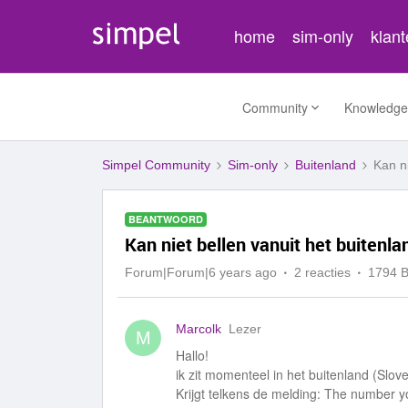
home
sim-only
klan
Community
Knowledge
Simpel Community
Sim-only
Buitenland
Kan ni
BEANTWOORD
Kan niet bellen vanuit het buitenla
Forum|Forum|6 years ago
2 reacties
1794 
Marcolk
Lezer
M
Hallo!
ik zit momenteel in het buitenland (Slove
Krijgt telkens de melding: The number y