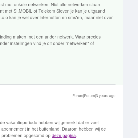
t met enkele netwerken. Niet alle netwerken staan
ent met SI.MOBIL of Telekom Slovenije kan je uitgaand
o.o kan je wel over internetten en sms'en, maar niet over
binding maken met een ander netwerk. Waar precies
Onder instellingen vind je dit onder "netwerken" of
Forum|Forum|3 years ago
de vakantieperiode hebben wij gemerkt dat er veel
et abonnement in het buitenland. Daarom hebben wij de
de problemen opgesomd op
deze pagina
.