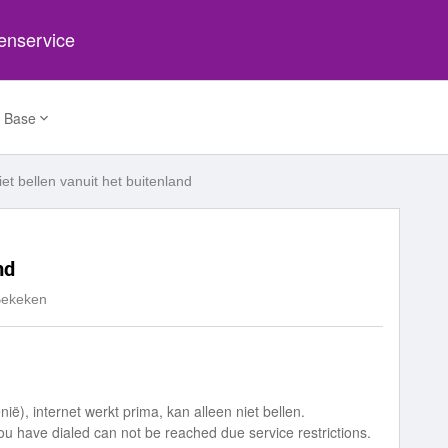
tenservice
 Base
et bellen vanuit het buitenland
nd
Bekeken
nië), internet werkt prima, kan alleen niet bellen.
ou have dialed can not be reached due service restrictions.