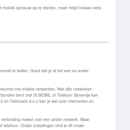
d mobiel opnieuw op te starten, maar helpt helaas niets.
lovenië te bellen. Goed dat je al het een en ander
nkomst met enkele netwerken. Niet alle netwerken
verbonden bent met SI.MOBIL of Telekom Slovenije kan
-2 en Telemach d.o.o kan je wel over internetten en
g verbinding maken met een ander netwerk. Waar
el telefoon. Onder instellingen vind je dit onder