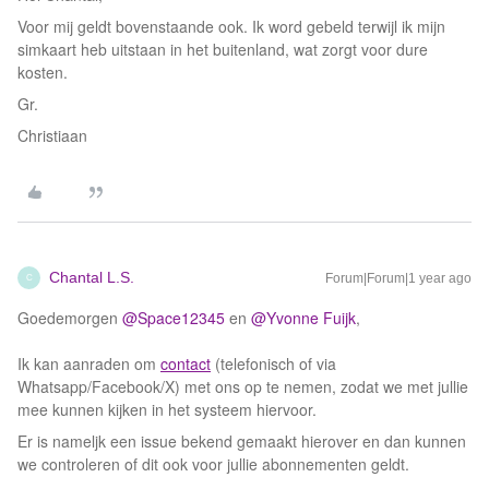
Voor mij geldt bovenstaande ook. Ik word gebeld terwijl ik mijn
simkaart heb uitstaan in het buitenland, wat zorgt voor dure
kosten.
Gr.
Christiaan
Chantal L.S.
Forum|Forum|1 year ago
C
Goedemorgen ​
@Space12345
en ​
@Yvonne Fuijk
,
Ik kan aanraden om
contact
(telefonisch of via
Whatsapp/Facebook/X) met ons op te nemen, zodat we met jullie
mee kunnen kijken in het systeem hiervoor.
Er is nameljk een issue bekend gemaakt hierover en dan kunnen
we controleren of dit ook voor jullie abonnementen geldt.