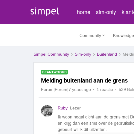
home
sim-only
klan
Community
Knowledge
Simpel Community
Sim-only
Buitenland
Meldi
BEANTWOORD
Melding buitenland aan de grens
Forum|Forum|7 years ago
1 reactie
539 Be
Ruby
Lezer
Ik woon nogal dicht aan de grens met Du
en krijg dan een sms over de gebruiksko
gebeurt wil ik dit uitzetten.