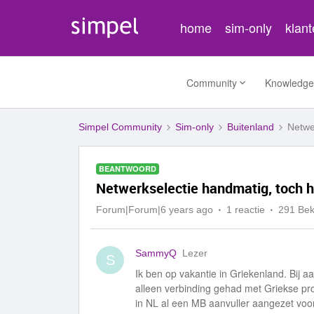
home
sim-only
klan
Community
Knowledge
Simpel Community
Sim-only
Buitenland
Netwe
BEANTWOORD
Netwerkselectie handmatig, toch 
Forum|Forum|6 years ago
1 reactie
291 Be
SammyQ
Lezer
S
Ik ben op vakantie in Griekenland. Bij 
alleen verbinding gehad met Griekse pro
in NL al een MB aanvuller aangezet vo