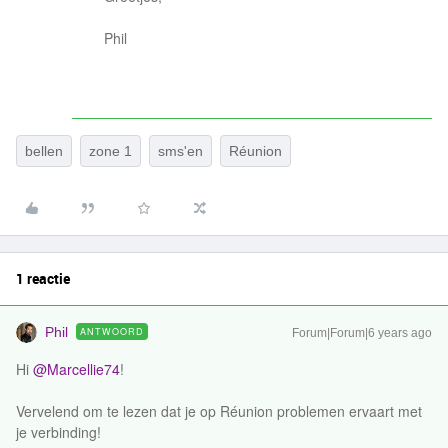
Phil
bellen
zone 1
sms'en
Réunion
1 reactie
Phil
ANTWOORD
Forum|Forum|6 years ago
Hi
@Marcellie74
!
Vervelend om te lezen dat je op Réunion problemen ervaart met
je verbinding!