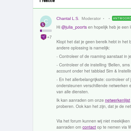
1 reactie
Chantal L.S.
Moderator
ANTWOOR
C
Hi ​
@julia_poorts
en hopelijk heb je een l
+7
Klopt het dat je geen bereik hebt in het
andere oplossing is namelijk:
- Controleer of de roaming aanstaat in je
- Controleer of de instelling ‘Bellen, sms
account onder het tabblad Sim & Instell
- En het allerbelangrijkste: controleer of
ondersteunen verschillende netwerken e
van alle diensten.
Ik kan aanraden om onze
netwerkenlijst
proberen. Ook kan het zijn, dat je de 
Via het forum kunnen wij niet meekijken 
aanraden om
contact
op te nemen via W