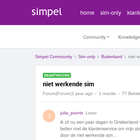
home
sim-only
klan
Community
Knowledge
Simpel Community
Sim-only
Buitenland
niet 
BEANTWOORD
niet werkende sim
Forum|Forum|1 year ago
1 reactie
77 Beke
julia_poorts
Lezer
J
ik zit nu een paar dagen in Griekenland
bellen met de klantenservice om mijn sim
door de niet werkende sim…