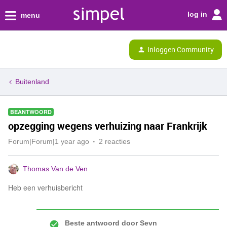
log in
menu
Inloggen Community
Buitenland
BEANTWOORD
opzegging wegens verhuizing naar Frankrijk
Forum|Forum|1 year ago
2 reacties
Thomas Van de Ven
Heb een verhuisbericht
Beste antwoord door
Sevn