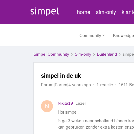
home
sim-only
klan
Community
Knowledge
Simpel Community
Sim-only
Buitenland
simpel
simpel in de uk
Forum|Forum|4 years ago
1 reactie
1611 B
Nikita19
Lezer
N
Hoi simpel,
ik ga 3 weken naar schotland binnen ko
kan gebruiken zonder extra kosten enzo