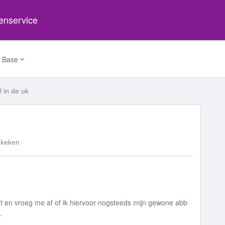
tenservice
 Base
 in de uk
ekeken
rt en vroeg me af of ik hiervoor nogsteeds mijn gewone abb
.