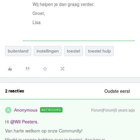
Wij helpen je dan graag verder.
Groet,
Lisa
buitenland
instellingen
toestel
toestel hulp
2 reacties
Oudste eerst
Anonymous
ANTWOORD
Forum|Forum|5 years ago
A
Hi
@Wil Peeters
,
Van harte welkom op onze Community!
Mocht je vragen hebben over je toestel, dan kan je