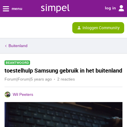
log in
menu
Inloggen Community
Buitenland
BEANTWOORD
toestelhulp Samsung gebruik in het buitenland
Forum|Forum|5 years ago
2 reacties
Wil Peeters