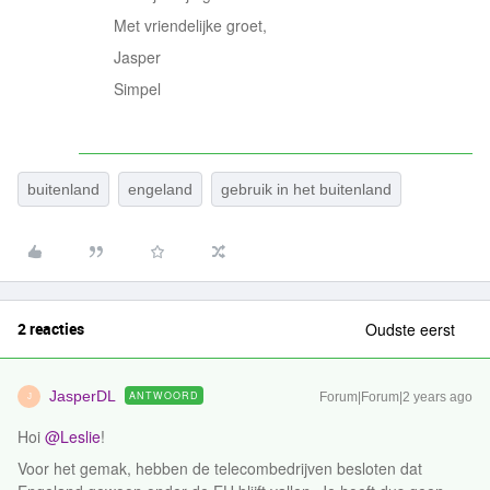
Met vriendelijke groet,
Jasper
Simpel
buitenland
engeland
gebruik in het buitenland
2 reacties
Oudste eerst
JasperDL
ANTWOORD
Forum|Forum|2 years ago
J
Hoi
@Leslie
!
Voor het gemak, hebben de telecombedrijven besloten dat