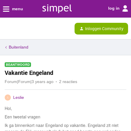
log in
menu
Inloggen Community
Buitenland
BEANTWOORD
Vakantie Engeland
Forum|Forum|3 years ago
2 reacties
Leslie
L
Hoi,
Een tweetal vragen
Ik ga binnenkort naar Engeland op vakantie. Engeland zit niet