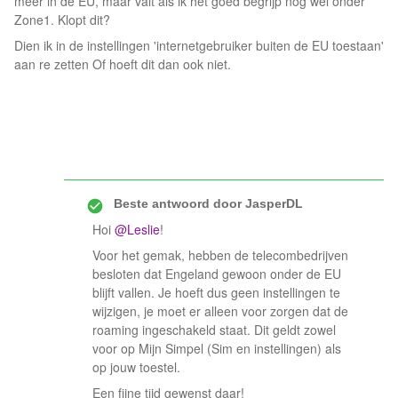
meer in de EU, maar valt als ik het goed begrijp nog wel onder
Zone1. Klopt dit?
Dien ik in de instellingen 'internetgebruiker buiten de EU toestaan'
aan re zetten Of hoeft dit dan ook niet.
Beste antwoord door
JasperDL
Hoi
@Leslie
!
Voor het gemak, hebben de telecombedrijven
besloten dat Engeland gewoon onder de EU
blijft vallen. Je hoeft dus geen instellingen te
wijzigen, je moet er alleen voor zorgen dat de
roaming ingeschakeld staat. Dit geldt zowel
voor op Mijn Simpel (Sim en instellingen) als
op jouw toestel.
Een fijne tijd gewenst daar!