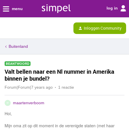
log in
menu
Inloggen Community
Buitenland
BEANTWOORD
Valt bellen naar een Nl nummer in Amerika
binnen je bundel?
Forum|Forum|7 years ago
1 reactie
maartenverboom
M
Hoi,
Mijn oma zit op dit moment in de verenigde staten (met haar