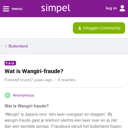
log in
menu
Inloggen Community
Buitenland
F.A.Q.
Wat is Wangiri-fraude?
Forum|Forum|7 years ago
0 reacties
Anonymous
A
Wat is Wangiri fraude?
‘Wangiri’ is Japans voor ‘één keer overgaan en stoppen’. Bij
wangiri-fraude gaat je telefoon slechts één keer over en je ziet
dan een gemiste oproep. Fraudeurs vanuit het buitenland hopen