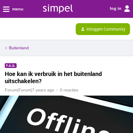
log in
menu
Inloggen Community
Buitenland
F.A.Q.
Hoe kan ik verbruik in het buitenland
uitschakelen?
Forum|Forum|7 years ago
0 reacties