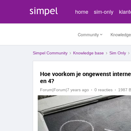
home
sim-only
klan
Community
Knowledge
Simpel Community
Knowledge base
Sim Only
Hoe voorkom je ongewenst internetv
en 4?
Forum|Forum|7 years ago
0 reacties
1987 