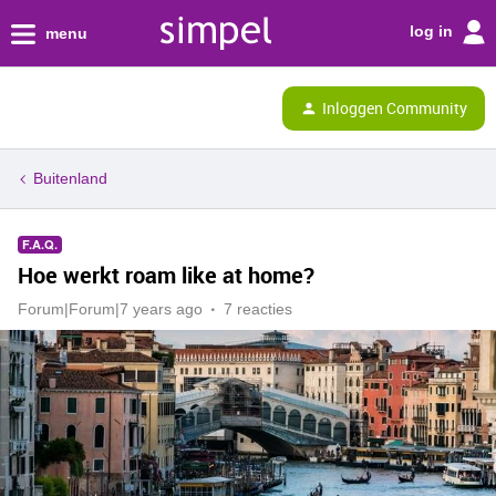
log in
menu
Inloggen Community
Buitenland
F.A.Q.
Hoe werkt roam like at home?
Forum|Forum|7 years ago
7 reacties