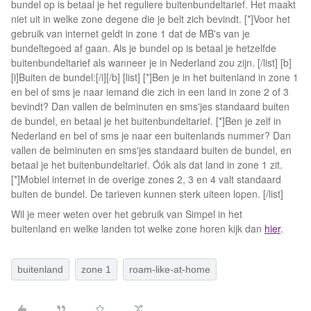
bundel op is betaal je het reguliere buitenbundeltarief. Het maakt
niet uit in welke zone degene die je belt zich bevindt. [*]Voor het
gebruik van internet geldt in zone 1 dat de MB's van je
bundeltegoed af gaan. Als je bundel op is betaal je hetzelfde
buitenbundeltarief als wanneer je in Nederland zou zijn. [/list] [b]
[i]Buiten de bundel:[/i][/b] [list] [*]Ben je in het buitenland in zone 1
en bel of sms je naar iemand die zich in een land in zone 2 of 3
bevindt? Dan vallen de belminuten en sms'jes standaard buiten
de bundel, en betaal je het buitenbundeltarief. [*]Ben je zelf in
Nederland en bel of sms je naar een buitenlands nummer? Dan
vallen de belminuten en sms'jes standaard buiten de bundel, en
betaal je het buitenbundeltarief. Óók als dat land in zone 1 zit.
[*]Mobiel internet in de overige zones 2, 3 en 4 valt standaard
buiten de bundel. De tarieven kunnen sterk uiteen lopen. [/list]
Wil je meer weten over het gebruik van Simpel in het
buitenland en welke landen tot welke zone horen kijk dan
hier
.
buitenland
zone 1
roam-like-at-home