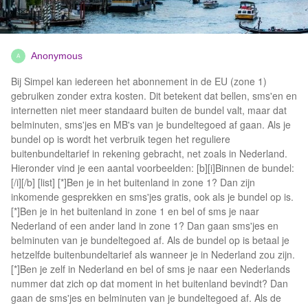
Anonymous
A
Bij Simpel kan iedereen het abonnement in de EU (zone 1)
gebruiken zonder extra kosten. Dit betekent dat bellen, sms'en en
internetten niet meer standaard buiten de bundel valt, maar dat
belminuten, sms'jes en MB's van je bundeltegoed af gaan. Als je
bundel op is wordt het verbruik tegen het reguliere
buitenbundeltarief in rekening gebracht, net zoals in Nederland.
Hieronder vind je een aantal voorbeelden: [b][i]Binnen de bundel:
[/i][/b] [list] [*]Ben je in het buitenland in zone 1? Dan zijn
inkomende gesprekken en sms'jes gratis, ook als je bundel op is.
[*]Ben je in het buitenland in zone 1 en bel of sms je naar
Nederland of een ander land in zone 1? Dan gaan sms'jes en
belminuten van je bundeltegoed af. Als de bundel op is betaal je
hetzelfde buitenbundeltarief als wanneer je in Nederland zou zijn.
[*]Ben je zelf in Nederland en bel of sms je naar een Nederlands
nummer dat zich op dat moment in het buitenland bevindt? Dan
gaan de sms'jes en belminuten van je bundeltegoed af. Als de