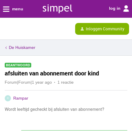
log in
menu
Inloggen Community
De Huiskamer
BEANTWOORD
afsluiten van abonnement door kind
Forum|Forum|1 year ago
1 reactie
Rampar
R
Wordt leeftijd gecheckt bij afsluiten van abonnement?