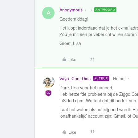
Anonymous
ANTWOORD
A
Goedemiddag!
Het klopt inderdaad dat je het e-mailadre
Zou je mij een privébericht willen sture
Groet, Lisa
Like
Vaya_Con_Dios
Helper
AUTEUR
Dank Lisa voor het aanbod.
Heb hetzelfde probleem bij de Ziggo Com
inSided.com. Wellicht dat dit bedrijf hu
Laat het weten als het nijpend wordt: E
‘onafhankelijk’ account zijn: Gmail, of Ou
Like