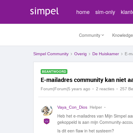
home
sim-only
klan
Community
Knowledge
Simpel Community
Overig
De Huiskamer
E-ma
BEANTWOORD
E-mailadres community kan niet 
Forum|Forum|5 years ago
2 reacties
257 B
Vaya_Con_Dios
Helper
Heb het e-mailadres van Mijn Simpel aa
gekoppeld is aan mijn Community-accou
Is dit een flaw in het systeem?