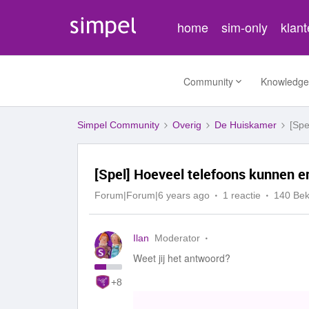
home
sim-only
klan
Community
Knowledge
Simpel Community
Overig
De Huiskamer
[Spe
[Spel] Hoeveel telefoons kunnen er
Forum|Forum|6 years ago
1 reactie
140 Be
Ilan
Moderator
Weet jij het antwoord?
+8