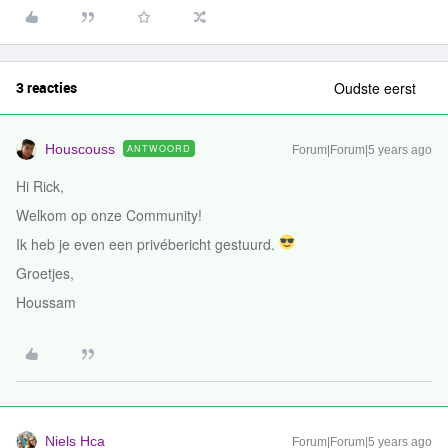
3 reacties
Oudste eerst
Houscouss
ANTWOORD
Forum|Forum|5 years ago
Hi Rick,
Welkom op onze Community!
Ik heb je even een privébericht gestuurd.
Groetjes,
Houssam
Niels Hca
Forum|Forum|5 years ago