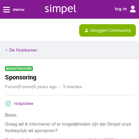
log in
menu
Inloggen Community
De Huiskamer
BEANTWOORD
Sponsoring
Forum|Forum|5 years ago
3 reacties
rickpickee
R
Beste,
Graag wil ik informeren of er mogelijkheden zijn dat Simpel onze
hockeyclub wil sponsoren?