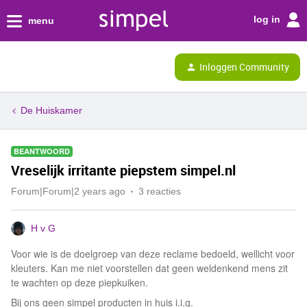
log in
menu
Inloggen Community
De Huiskamer
BEANTWOORD
Vreselijk irritante piepstem simpel.nl
Forum|Forum|2 years ago
3 reacties
H v G
Voor wie is de doelgroep van deze reclame bedoeld, wellicht voor
kleuters. Kan me niet voorstellen dat geen weldenkend mens zit
te wachten op deze piepkuiken.
Bij ons geen simpel producten in huis i.i.g.