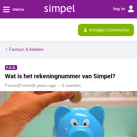
log in
menu
Inloggen Community
Factuur & betalen
F.A.Q.
Wat is het rekeningnummer van Simpel?
Forum|Forum|6 years ago
0 reacties