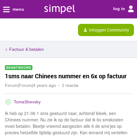
log in
menu
Inloggen Community
Factuur & betalen
BEANTWOORD
1sms naar Chinees nummer en 6x op factuur
Forum|Forum|4 years ago
1 reactie
TomaShevsky
T
Ik heb op 21-06 1 sms gestuurd naar, achteraf bleek, een
Chinees nummer. Nu zie ik op de factuur dat ik 6x smskosten
moet betalen. Beetje vreemd aangezien alle 6 de sms’jes op
precies hetzelfde tijdstip gestuurd zijn. Kan iemand mij vertellen