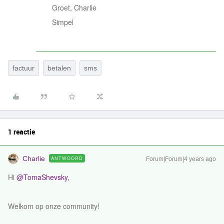
Groet, Charlie
Simpel
factuur
betalen
sms
1 reactie
Charlie
ANTWOORD
Forum|Forum|4 years ago
Hi
@TomaShevsky
,
Welkom op onze community!