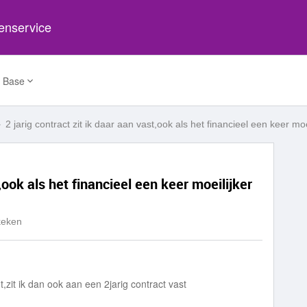
tenservice
 Base
2 jarig contract zit ik daar aan vast,ook als het financieel een keer moe
t,ook als het financieel een keer moeilijker
keken
t,zit ik dan ook aan een 2jarig contract vast