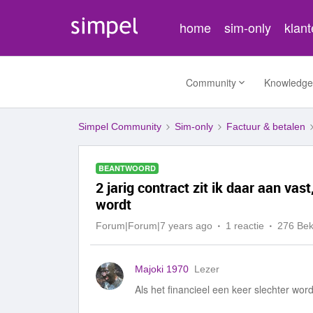
home
sim-only
klan
Community
Knowledge
Simpel Community
Sim-only
Factuur & betalen
BEANTWOORD
2 jarig contract zit ik daar aan vas
wordt
Forum|Forum|7 years ago
1 reactie
276 Be
Majoki 1970
Lezer
Als het financieel een keer slechter word