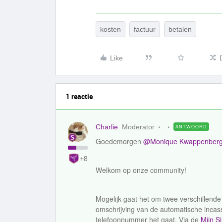
kosten
factuur
betalen
Like
1 reactie
Charlie
Moderator
ANTWOORD
Goedemorgen
@Monique Kwappenber
+8
Welkom op onze community!
Mogelijk gaat het om twee verschillende
omschrijving van de automatische incass
telefoonnummer het gaat. Via de
Mijn S