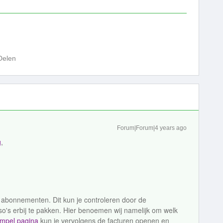
Delen
Forum|Forum|4 years ago
g
,
 abonnementen. Dit kun je controleren door de
o's erbij te pakken. Hier benoemen wij namelijk om welk
impel pagina
kun je vervolgens de facturen openen en