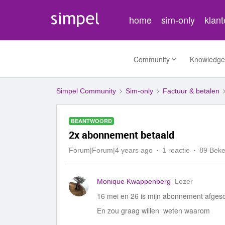
home
sim-only
klan
Community
Knowledge
Simpel Community
Sim-only
Factuur & betalen
BEANTWOORD
2x abonnement betaald
Forum|Forum|4 years ago
1 reactie
89 Bek
Monique Kwappenberg
Lezer
16 mei en 26 is mijn abonnement afgesc
En zou graag willen weten waarom