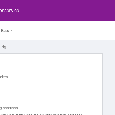
tenservice
 Base
4g
keken
og aanstaan.