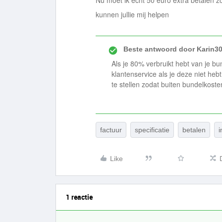
Nu moet ik echt 50 euro extra betalen z
kunnen jullie mij helpen
Beste antwoord door
Karin3
Als je 80% verbruikt hebt van je 
klantenservice als je deze niet heb
te stellen zodat buiten bundelkost
factuur
specificatie
betalen
i
Like
1 reactie