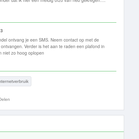
onder dat ik hier een meldig ofzo van heb gekregen….
03
bundel ontvang je een SMS. Neem contact op met de
t ontvangen. Verder is het aan te raden een plafond in
en niet zo hoog oplopen
nternetverbruik
Delen