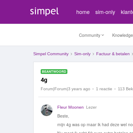
home
sim-only
klan
Community
Knowledge
Simpel Community
Sim-only
Factuur & betalen
BEANTWOORD
4g
Forum|Forum|3 years ago
1 reactie
113 Be
Fleur Moonen
Lezer
Beste,
mijn 4g was op maar ik had deze wel n