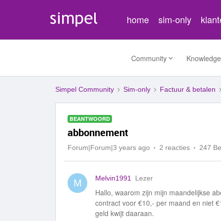
home
sim-only
klan
Community
Knowledge
Simpel Community
Sim-only
Factuur & betalen
BEANTWOORD
abbonnement
Forum|Forum|3 years ago
2 reacties
247 B
Melvin1991
Lezer
M
Hallo, waarom zijn mijn maandelijkse a
contract voor €10,- per maand en niet €
geld kwijt daaraan.