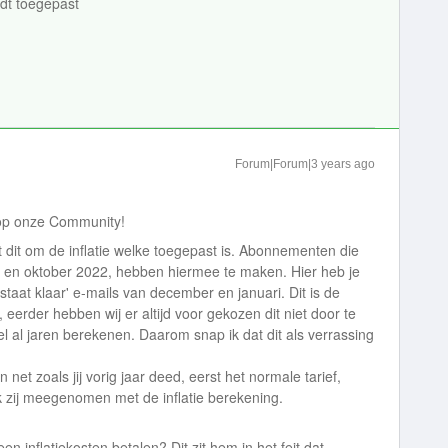
ordt toegepast
Forum|Forum|3 years ago
t op onze Community!
dit om de inflatie welke toegepast is. Abonnementen die
ari en oktober 2022, hebben hiermee te maken. Hier heb je
staat klaar' e-mails van december en januari. Dit is de
 eerder hebben wij er altijd voor gekozen dit niet door te
l al jaren berekenen. Daarom snap ik dat dit als verrassing
net zoals jij vorig jaar deed, eerst het normale tarief,
 zij meegenomen met de inflatie berekening.
en inflatiekosten betalen? Dit zit hem in het feit dat