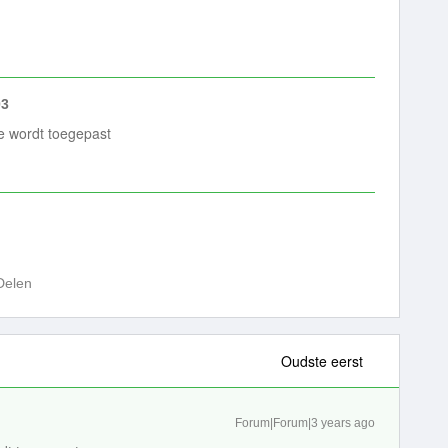
03
die wordt toegepast
Delen
Oudste eerst
Forum|Forum|3 years ago