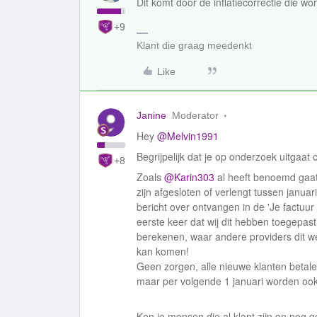
Dit komt door de inflatiecorrectie die w
+9
Klant die graag meedenkt
Like
Janine
Moderator
Hey
@Melvin1991
Begrijpelijk dat je op onderzoek uitgaa
+8
Zoals
@Karin303
al heeft benoemd gaat 
zijn afgesloten of verlengt tussen janu
bericht over ontvangen in de 'Je factuur 
eerste keer dat wij dit hebben toegepast,
berekenen, waar andere providers dit we
kan komen!
Geen zorgen, alle nieuwe klanten betalen 
maar per volgende 1 januari worden ook
Ken je mensen die al klant zijn en nog ge