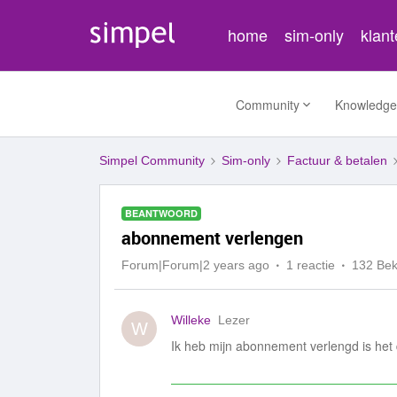
home
sim-only
klan
Community
Knowledge
Simpel Community
Sim-only
Factuur & betalen
BEANTWOORD
abonnement verlengen
Forum|Forum|2 years ago
1 reactie
132 Be
Willeke
Lezer
W
Ik heb mijn abonnement verlengd is het d