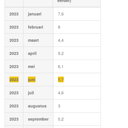
eerder)
2023
januari
7,6
2023
februari
8
2023
maart
4,4
2023
april
5,2
2023
mei
6,1
2023
juni
5,7
2023
juli
4,6
2023
augustus
3
2023
september
0,2