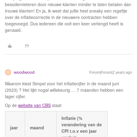
besodemieteren door nieuwe klanten minder te laten betalen dan
trouwe klanten! En ja, ik weet dat jullie heel sneaky een regeltje
over de inflatiecorrectie in de nieuwere contracten hebben
toegevoegd. Dus iedereen die ooit een keer verlengd heeft is
genaaid.
woodwood
Forum|Forum|2 years ago
W
Waarom kiest Simpel voor het inflatiecijfer in de maand juni
(2023) ? Het lijkt nogal willekeurig … 7 maanden hebben een
lager cijfer.
Op de
website van CBS
staat
Inflatie (%
verandering van de
jaar
maand
CPI t.o.v een jaar