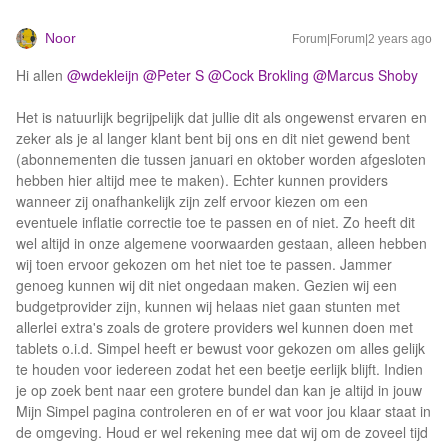
Noor
Forum|Forum|2 years ago
Hi allen
@wdekleijn
@Peter S
@Cock Brokling
@Marcus Shoby
Het is natuurlijk begrijpelijk dat jullie dit als ongewenst ervaren en
zeker als je al langer klant bent bij ons en dit niet gewend bent
(abonnementen die tussen januari en oktober worden afgesloten
hebben hier altijd mee te maken). Echter kunnen providers
wanneer zij onafhankelijk zijn zelf ervoor kiezen om een
eventuele inflatie correctie toe te passen en of niet. Zo heeft dit
wel altijd in onze algemene voorwaarden gestaan, alleen hebben
wij toen ervoor gekozen om het niet toe te passen. Jammer
genoeg kunnen wij dit niet ongedaan maken. Gezien wij een
budgetprovider zijn, kunnen wij helaas niet gaan stunten met
allerlei extra's zoals de grotere providers wel kunnen doen met
tablets o.i.d. Simpel heeft er bewust voor gekozen om alles gelijk
te houden voor iedereen zodat het een beetje eerlijk blijft. Indien
je op zoek bent naar een grotere bundel dan kan je altijd in jouw
Mijn Simpel pagina controleren en of er wat voor jou klaar staat in
de omgeving. Houd er wel rekening mee dat wij om de zoveel tijd