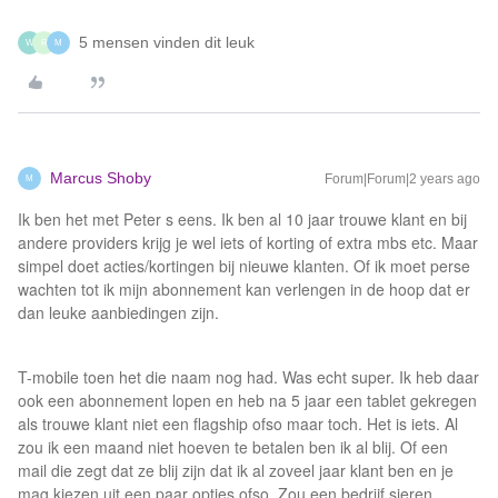
5 mensen vinden dit leuk
W
R
M
Marcus Shoby
Forum|Forum|2 years ago
M
Ik ben het met Peter s eens. Ik ben al 10 jaar trouwe klant en bij
andere providers krijg je wel iets of korting of extra mbs etc. Maar
simpel doet acties/kortingen bij nieuwe klanten. Of ik moet perse
wachten tot ik mijn abonnement kan verlengen in de hoop dat er
dan leuke aanbiedingen zijn.
T-mobile toen het die naam nog had. Was echt super. Ik heb daar
ook een abonnement lopen en heb na 5 jaar een tablet gekregen
als trouwe klant niet een flagship ofso maar toch. Het is iets. Al
zou ik een maand niet hoeven te betalen ben ik al blij. Of een
mail die zegt dat ze blij zijn dat ik al zoveel jaar klant ben en je
mag kiezen uit een paar opties ofso. Zou een bedrijf sieren.