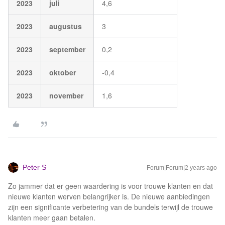
2023
juli
4,6
2023
augustus
3
2023
september
0,2
2023
oktober
-0,4
2023
november
1,6
Peter S
Forum|Forum|2 years ago
Zo jammer dat er geen waardering is voor trouwe klanten en dat
nieuwe klanten werven belangrijker is. De nieuwe aanbiedingen
zijn een significante verbetering van de bundels terwijl de trouwe
klanten meer gaan betalen.