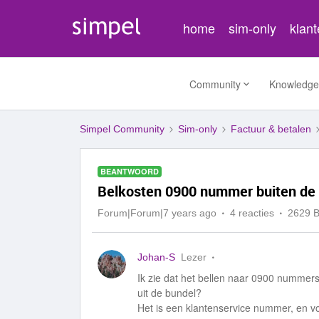
home
sim-only
klan
Community
Knowledge
Simpel Community
Sim-only
Factuur & betalen
BEANTWOORD
Belkosten 0900 nummer buiten de
Forum|Forum|7 years ago
4 reacties
2629 
Johan-S
Lezer
Ik zie dat het bellen naar 0900 nummer
uit de bundel?
Het is een klantenservice nummer, en v