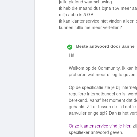
jullie plafond waarschuwing.
ik heb die maand dus bijna 15€ meer aan
mijn abbo is 5 GB
ik kan klantenservice niet vinden alleen 
kunnen jullie me meer vertellen?
Beste antwoord door
Sanne
Hi!
Welkom op de Community. Ik kan hie
proberen wat meer uitleg te geven.
Op de specificatie zie je bij interne
reguliere internetbundel op is, wor
berekend. Vanaf het moment dat de M
gehaald. Zit er tussen de tijd dat 
aanvuller enige tijd? Dan is het ve
Onze klantenservice vind je hier
, z
specifieker antwoord geven.