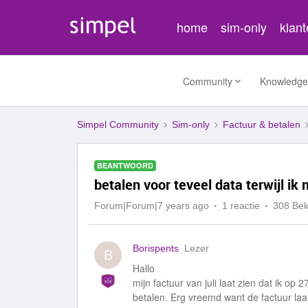
home
sim-only
klan
Community
Knowledge
Simpel Community
Sim-only
Factuur & betalen
BEANTWOORD
betalen voor teveel data terwijl ik
Forum|Forum|7 years ago
1 reactie
308 Be
Borispents
Lezer
B
Hallo
mijn factuur van juli laat zien dat ik op
betalen. Erg vreemd want de factuur laat