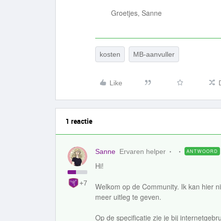
Groetjes, Sanne
kosten
MB-aanvuller
Like
1 reactie
Sanne
Ervaren helper
ANTWOORD
Hi!
+7
Welkom op de Community. Ik kan hier nie
meer uitleg te geven.
Op de specificatie zie je bij internetgebr