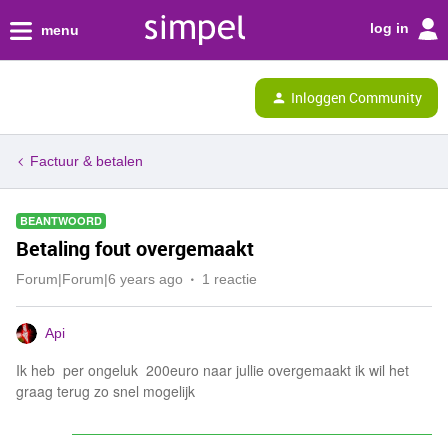
log in
menu
Inloggen Community
Factuur & betalen
BEANTWOORD
Betaling fout overgemaakt
Forum|Forum|6 years ago
1 reactie
Api
Ik heb per ongeluk 200euro naar jullie overgemaakt ik wil het
graag terug zo snel mogelijk