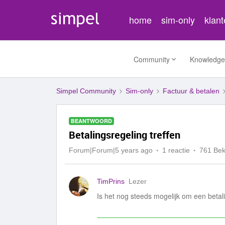
home
sim-only
klan
Community
Knowledge
Simpel Community
Sim-only
Factuur & betalen
BEANTWOORD
Betalingsregeling treffen
Forum|Forum|5 years ago
1 reactie
761 Be
TimPrins
Lezer
Is het nog steeds mogelijk om een betali