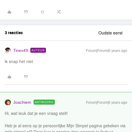
3 reacties
Oudste eerst
Tinex49
AUTEUR
Forum|Forum|6 years ago
ik snap het niet
Joachiem
ANTWOORD
Forum|Forum|6 years ago
Hi, wat leuk dat je een vraag stelt!
Heb je al eens op je persoonlijke Mijn Simpel pagina gekeken via
mijn.simpel.nl? Daar kun je precies zien waarom je factuur